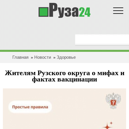
Новости
ГЛАВНАЯ
ОБЩЕСТВО
Главная
Новости
Здоровье
»
»
ЗДОРОВЬЕ
Жителям Рузского округа о мифах и
ПОЛИТИКА
фактах вакцинации
ЭКОНОМИКА
БЕЗОПАСНОСТЬ
ПРОИCШЕСТВИЯ