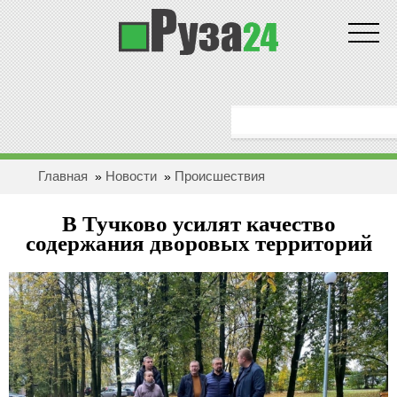
Новости
ГЛАВНАЯ
ОБЩЕСТВО
Главная
Новости
Проиcшествия
»
»
ЗДОРОВЬЕ
В Тучково усилят качество
ПОЛИТИКА
содержания дворовых территорий
ЭКОНОМИКА
БЕЗОПАСНОСТЬ
ПРОИCШЕСТВИЯ