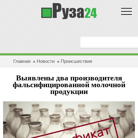
Новости
ГЛАВНАЯ
ОБЩЕСТВО
Главная
Новости
Проиcшествия
»
»
ЗДОРОВЬЕ
Выявлены два производителя
ПОЛИТИКА
фальсифицированной молочной
продукции
ЭКОНОМИКА
БЕЗОПАСНОСТЬ
ПРОИCШЕСТВИЯ