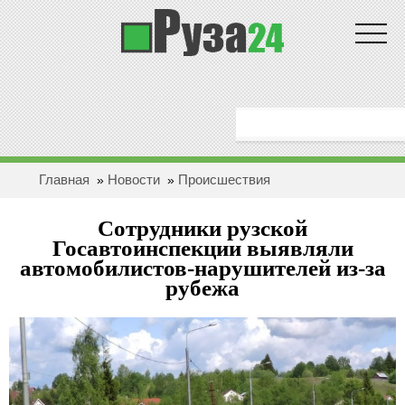
Новости
ГЛАВНАЯ
ОБЩЕСТВО
Главная
Новости
Проиcшествия
»
»
ЗДОРОВЬЕ
Сотрудники рузской
ПОЛИТИКА
Госавтоинспекции выявляли
автомобилистов-нарушителей из-за
рубежа
ЭКОНОМИКА
БЕЗОПАСНОСТЬ
ПРОИCШЕСТВИЯ