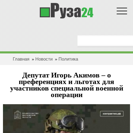
Новости
ГЛАВНАЯ
ОБЩЕСТВО
Главная
Новости
Политика
»
»
ЗДОРОВЬЕ
Депутат Игорь Акимов – о
ПОЛИТИКА
преференциях и льготах для
участников специальной военной
операции
ЭКОНОМИКА
БЕЗОПАСНОСТЬ
ПРОИCШЕСТВИЯ