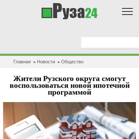
Новости
ГЛАВНАЯ
ОБЩЕСТВО
Главная
Новости
Общество
»
»
ЗДОРОВЬЕ
Жители Рузского округа смогут
ПОЛИТИКА
воспользоваться новой ипотечной
программой
ЭКОНОМИКА
БЕЗОПАСНОСТЬ
ПРОИCШЕСТВИЯ