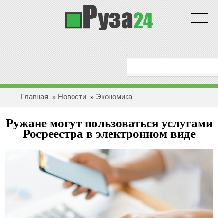
Новости
ГЛАВНАЯ
ОБЩЕСТВО
Главная
Новости
Экономика
»
»
ЗДОРОВЬЕ
Ружане могут пользоваться услугами
ПОЛИТИКА
Росреестра в электронном виде
ЭКОНОМИКА
БЕЗОПАСНОСТЬ
ПРОИCШЕСТВИЯ