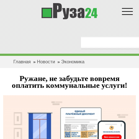
Новости
ГЛАВНАЯ
ОБЩЕСТВО
Главная
Новости
Экономика
»
»
ЗДОРОВЬЕ
Ружане, не забудьте вовремя
ПОЛИТИКА
оплатить коммунальные услуги!
ЭКОНОМИКА
БЕЗОПАСНОСТЬ
ПРОИCШЕСТВИЯ