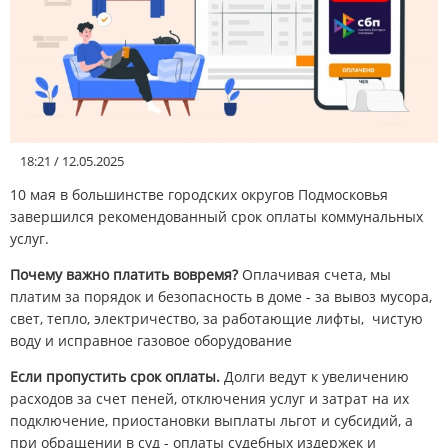
АФИША
КУЛЬТУРА
СПОРТ
18:21 / 12.05.2025
10 мая в большинстве городских округов Подмосковья
Меню
завершился рекомендованный срок оплаты коммунальных
услуг.
РЕДАКЦИЯ
Почему важно платить вовремя?
Оплачивая счета, мы
платим за порядок и безопасность в доме - за вывоз мусора,
РЕКЛАМОДАТЕЛЯМ
свет, тепло, электричество, за работающие лифты, чистую
воду и исправное газовое оборудование
КОНТАКТЫ
Если пропустить срок оплаты.
Долги ведут к увеличению
расходов за счет пеней, отключения услуг и затрат на их
подключение, приостановки выплаты льгот и субсидий, а
при обращении в суд - оплаты судебных издержек и