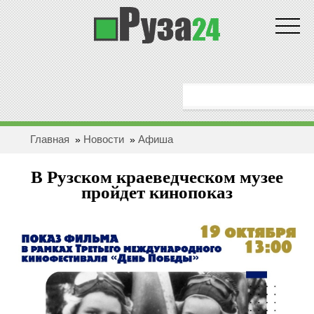
Новости
ГЛАВНАЯ
ОБЩЕСТВО
Главная
Новости
Афиша
»
»
ЗДОРОВЬЕ
В Рузском краеведческом музее
ПОЛИТИКА
пройдет кинопоказ
ЭКОНОМИКА
БЕЗОПАСНОСТЬ
ПРОИCШЕСТВИЯ